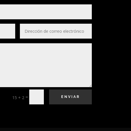
=
15 + 2
ENVIAR